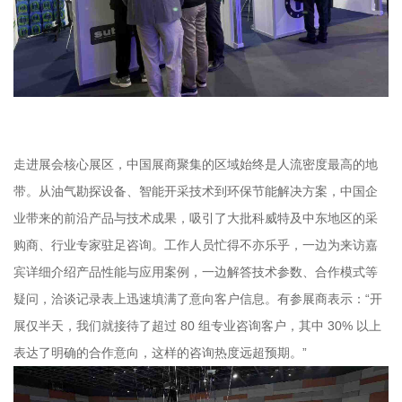
走进展会核心展区，中国展商聚集的区域始终是人流密度最高的地
带。从油气勘探设备、智能开采技术到环保节能解决方案，中国企
业带来的前沿产品与技术成果，吸引了大批科威特及中东地区的采
购商、行业专家驻足咨询。工作人员忙得不亦乐乎，一边为来访嘉
宾详细介绍产品性能与应用案例，一边解答技术参数、合作模式等
疑问，洽谈记录表上迅速填满了意向客户信息。有参展商表示：“开
展仅半天，我们就接待了超过 80 组专业咨询客户，其中 30% 以上
表达了明确的合作意向，这样的咨询热度远超预期。”